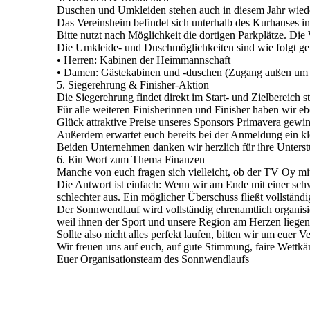
Duschen und Umkleiden stehen auch in diesem Jahr wie
Das Vereinsheim befindet sich unterhalb des Kurhauses in
Bitte nutzt nach Möglichkeit die dortigen Parkplätze. Die 
Die Umkleide- und Duschmöglichkeiten sind wie folgt ger
• Herren: Kabinen der Heimmannschaft
• Damen: Gästekabinen und -duschen (Zugang außen um 
5. Siegerehrung & Finisher-Aktion
Die Siegerehrung findet direkt im Start- und Zielbereich
Für alle weiteren Finisherinnen und Finisher haben wir e
Glück attraktive Preise unseres Sponsors Primavera gewi
Außerdem erwartet euch bereits bei der Anmeldung ein kl
Beiden Unternehmen danken wir herzlich für ihre Unterst
6. Ein Wort zum Thema Finanzen
Manche von euch fragen sich vielleicht, ob der TV Oy m
Die Antwort ist einfach: Wenn wir am Ende mit einer schw
schlechter aus. Ein möglicher Überschuss fließt vollstän
Der Sonnwendlauf wird vollständig ehrenamtlich organisie
weil ihnen der Sport und unsere Region am Herzen liegen
Sollte also nicht alles perfekt laufen, bitten wir um euer 
Wir freuen uns auf euch, auf gute Stimmung, faire Wett
Euer Organisationsteam des Sonnwendlaufs