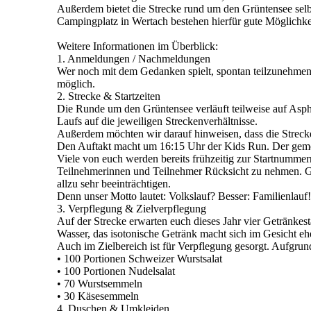
Außerdem bietet die Strecke rund um den Grüntensee selb
Campingplatz in Wertach bestehen hierfür gute Möglichke
Weitere Informationen im Überblick:
1. Anmeldungen / Nachmeldungen
Wer noch mit dem Gedanken spielt, spontan teilzunehmen, 
möglich.
2. Strecke & Startzeiten
Die Runde um den Grüntensee verläuft teilweise auf Aspha
Laufs auf die jeweiligen Streckenverhältnisse.
Außerdem möchten wir darauf hinweisen, dass die Strecke
Den Auftakt macht um 16:15 Uhr der Kids Run. Der gemei
Viele von euch werden bereits frühzeitig zur Startnumme
Teilnehmerinnen und Teilnehmer Rücksicht zu nehmen. Glei
allzu sehr beeinträchtigen.
Denn unser Motto lautet: Volkslauf? Besser: Familienlauf!
3. Verpflegung & Zielverpflegung
Auf der Strecke erwarten euch dieses Jahr vier Getränkest
Wasser, das isotonische Getränk macht sich im Gesicht eher
Auch im Zielbereich ist für Verpflegung gesorgt. Aufgru
• 100 Portionen Schweizer Wurstsalat
• 100 Portionen Nudelsalat
• 70 Wurstsemmeln
• 30 Käsesemmeln
4. Duschen & Umkleiden