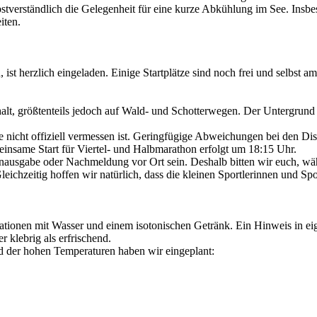
stverständlich die Gelegenheit für eine kurze Abkühlung im See. Insb
iten.
ist herzlich eingeladen. Einige Startplätze sind noch frei und selbst 
lt, größtenteils jedoch auf Wald- und Schotterwegen. Der Untergrund is
 nicht offiziell vermessen ist. Geringfügige Abweichungen bei den Dis
nsame Start für Viertel- und Halbmarathon erfolgt um 18:15 Uhr.
rnausgabe oder Nachmeldung vor Ort sein. Deshalb bitten wir euch, wä
chzeitig hoffen wir natürlich, dass die kleinen Sportlerinnen und Spor
ationen mit Wasser und einem isotonischen Getränk. Ein Hinweis in eig
 klebrig als erfrischend.
nd der hohen Temperaturen haben wir eingeplant: