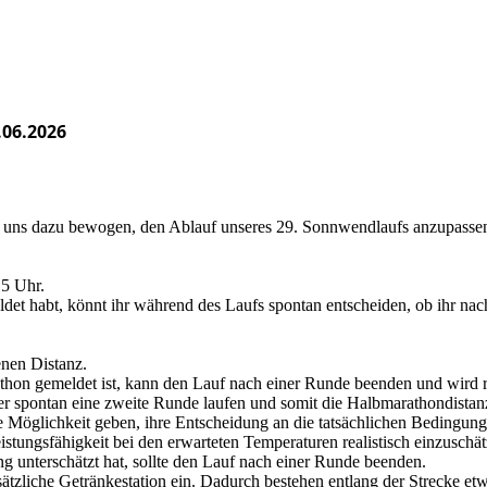
06.2026
n uns dazu bewogen, den Ablauf unseres 29. Sonnwendlaufs anzupasse
15 Uhr.
et habt, könnt ihr während des Laufs spontan entscheiden, ob ihr nach
enen Distanz.
thon gemeldet ist, kann den Lauf nach einer Runde beenden und wird r
er spontan eine zweite Runde laufen und somit die Halbmarathondistanz
 Möglichkeit geben, ihre Entscheidung an die tatsächlichen Bedingung
eistungsfähigkeit bei den erwarteten Temperaturen realistisch einzusch
g unterschätzt hat, sollte den Lauf nach einer Runde beenden.
ätzliche Getränkestation ein. Dadurch bestehen entlang der Strecke etw