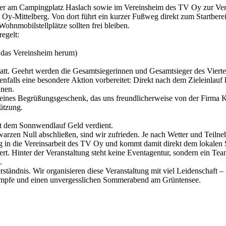
der am Campingplatz Haslach sowie im Vereinsheim des TV Oy zur Ve
 Oy-Mittelberg. Von dort führt ein kurzer Fußweg direkt zum Startbere
Wohnmobilstellplätze sollten frei bleiben.
egelt:
das Vereinsheim herum)
 statt. Geehrt werden die Gesamtsiegerinnen und Gesamtsieger des Viert
benfalls eine besondere Aktion vorbereitet: Direkt nach dem Zieleinlau
nnen.
eines Begrüßungsgeschenk, das uns freundlicherweise von der Firma Ke
ützung.
it dem Sonnwendlauf Geld verdient.
arzen Null abschließen, sind wir zufrieden. Je nach Wetter und Teilneh
dig in die Vereinsarbeit des TV Oy und kommt damit direkt dem lokalen 
rt. Hinter der Veranstaltung steht keine Eventagentur, sondern ein Tea
.
Verständnis. Wir organisieren diese Veranstaltung mit viel Leidenschaft 
kämpfe und einen unvergesslichen Sommerabend am Grüntensee.