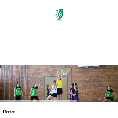
e.V.
Herren
: